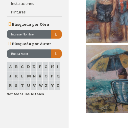
Instalaciones
Pinturas
Búsqueda por Obra
Búsqueda por Autor
A
B
C
D
E
F
G
H
I
J
K
L
M
N
ñ
O
P
Q
R
S
T
U
V
W
X
Y
Z
ver todos los Autores