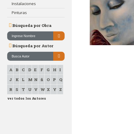
Instalaciones
Pinturas
Búsqueda por Obra
Búsqueda por Autor
A
B
C
D
E
F
G
H
I
J
K
L
M
N
ñ
O
P
Q
R
S
T
U
V
W
X
Y
Z
ver todos los Autores