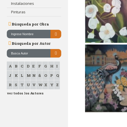
Instalaciones
Pinturas
Búsqueda por Obra
Búsqueda por Autor
A
B
C
D
E
F
G
H
I
J
K
L
M
N
ñ
O
P
Q
R
S
T
U
V
W
X
Y
Z
ver todos los Autores