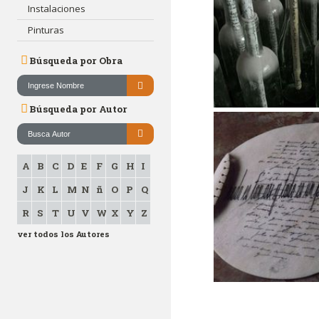
Instalaciones
Pinturas
Búsqueda por Obra
Búsqueda por Autor
A
B
C
D
E
F
G
H
I
J
K
L
M
N
ñ
O
P
Q
R
S
T
U
V
W
X
Y
Z
ver todos los Autores