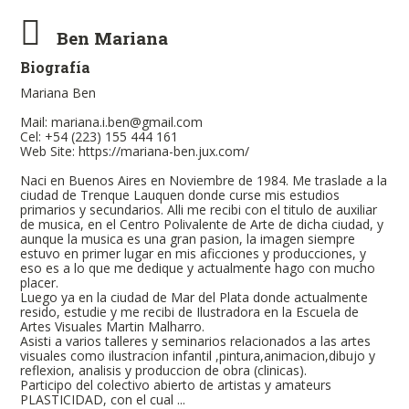
Ben Mariana
Biografía
Mariana Ben
Mail: mariana.i.ben@gmail.com
Cel: +54 (223) 155 444 161
Web Site: https://mariana-ben.jux.com/
Naci en Buenos Aires en Noviembre de 1984. Me traslade a la
ciudad de Trenque Lauquen donde curse mis estudios
primarios y secundarios. Alli me recibi con el titulo de auxiliar
de musica, en el Centro Polivalente de Arte de dicha ciudad, y
aunque la musica es una gran pasion, la imagen siempre
estuvo en primer lugar en mis aficciones y producciones, y
eso es a lo que me dedique y actualmente hago con mucho
placer.
Luego ya en la ciudad de Mar del Plata donde actualmente
resido, estudie y me recibi de Ilustradora en la Escuela de
Artes Visuales Martin Malharro.
Asisti a varios talleres y seminarios relacionados a las artes
visuales como ilustracion infantil ,pintura,animacion,dibujo y
reflexion, analisis y produccion de obra (clinicas).
Participo del colectivo abierto de artistas y amateurs
PLASTICIDAD, con el cual ...