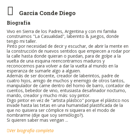
Garcia Conde Diego
Biografía
Vivo en Sierra de los Padres, Argentina y con mi familia
construimos "La Casualidad", laberinto & juegos, donde
tengo mi taller.
Pinto por necesidad de decir y escuchar, de abrir la mente en
la construcción de nuevos sentidos que empiecen a rodar por
la calle hasta donde quieran o puedan, para de golpe a la
vuelta de una esquina reencontrarnos maduros y
reconocernos para volver a dar la vuelta al mundo en la
esperanza de sumarle algo a alguien.
Además de ser docente, creador de laberintos, padre de
cuatro hijos, amigo de muchos y enemigo de otros tantos,
manipulador de carne dentro del horno de barro, contador de
cuentos, bebedor de vino, entusiasta desafinador nocturno,
marido, creador y mucho más: soy pintor.
Digo pintor en vez de "artista plástico" porque el plástico nos
invade hasta las tetas en una humanidad plastificada de la
que no quisiera ser cómplice ni siquiera en el modo de
nombrarme (dije que soy semiólogo?).
Si quieren saber mas vengan ...
Ver biografía completa