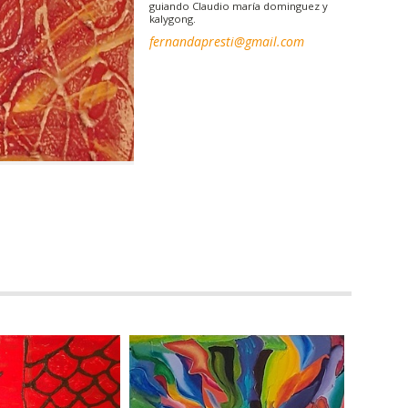
guiando Claudio maría dominguez y
kalygong.
fernandapresti@gmail.com
PINTURAS |