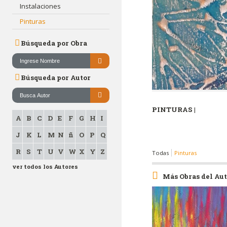
Instalaciones
Pinturas
Búsqueda por Obra
Búsqueda por Autor
PINTURAS |
A
B
C
D
E
F
G
H
I
J
K
L
M
N
ñ
O
P
Q
R
S
T
U
V
W
X
Y
Z
Todas
Pinturas
ver todos los Autores
Más Obras del Au