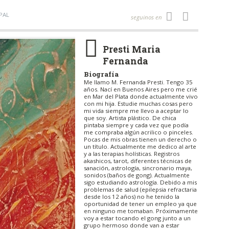
PAL
seguinos en
Presti Maria
Fernanda
Biografía
Me llamo M. Fernanda Presti. Tengo 35
años. Nací en Buenos Aires pero me crié
en Mar del Plata donde actualmente vivo
con mi hija. Estudie muchas cosas pero
mi vida siempre me llevo a aceptar lo
que soy. Artista plástico. De chica
pintaba siempre y cada vez que podía
me compraba algún acrilico o pinceles.
Pocas de mis obras tienen un derecho o
un título. Actualmente me dedico al arte
y a las terapias holísticas. Registros
akashicos, tarot, diferentes técnicas de
sanación, astrología, sincronario maya,
sonidos (baños de gong). Actualmente
sigo estudiando astrología. Debido a mis
problemas de salud (epilepsia refractaria
desde los 12 años) no he tenido la
oportunidad de tener un empleo ya que
en ninguno me tomaban. Próximamente
voy a estar tocando el gong junto a un
grupo hermoso donde van a estar