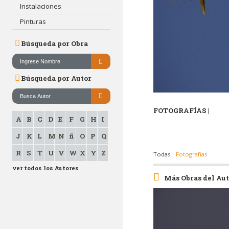
Instalaciones
Pinturas
Búsqueda por Obra
Búsqueda por Autor
FOTOGRAFÍAS |
A
B
C
D
E
F
G
H
I
J
K
L
M
N
ñ
O
P
Q
R
S
T
U
V
W
X
Y
Z
Todas
Fotografías
ver todos los Autores
Más Obras del Au