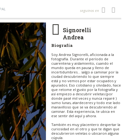
PAL
seguinos en
Signorelli
Andrea
Biografía
Soy Andrea Signorelli, aficionada a la
fotografía. Durante el período de
cuarentena y aislamiento, cuando el
mundo queda en pausa y lleno de
incertidumbres… salgo a caminar por la
ciudad descubriendo lo que siempre
está y no vemos por estar ocupados y
apurados. Eso cotidiano y olvidado, hace
que retome el gusto por la fotografía y
así empiezo a descubrir veletas (por
donde pasé mil veces y nunca reparé )
sumo lunas, atardeceres y todo ese lado
maravilloso que se va descubriendo al
caminar. Esta experiencia, te ubica en
ese sentir del aquí y ahora.
También es muy placentero despertar la
curiosidad en el otro y que te digan que
descubrieron veletas o ubicaron alguna
cúpula.