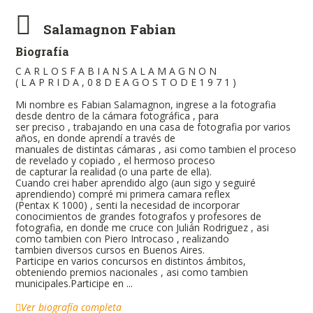
Salamagnon Fabian
Biografía
C A R L O S F A B I A N S A L A M A G N O N
( L A P R I D A , 0 8 D E A G O S T O D E 1 9 7 1 )
Mi nombre es Fabian Salamagnon, ingrese a la fotografia
desde dentro de la cámara fotográfica , para
ser preciso , trabajando en una casa de fotografia por varios
años, en donde aprendí a través de
manuales de distintas cámaras , asi como tambien el proceso
de revelado y copiado , el hermoso proceso
de capturar la realidad (o una parte de ella).
Cuando crei haber aprendido algo (aun sigo y seguiré
aprendiendo) compré mi primera camara reflex
(Pentax K 1000) , senti la necesidad de incorporar
conocimientos de grandes fotografos y profesores de
fotografia, en donde me cruce con Julián Rodriguez , asi
como tambien con Piero Introcaso , realizando
tambien diversos cursos en Buenos Aires.
Participe en varios concursos en distintos ámbitos,
obteniendo premios nacionales , asi como tambien
municipales.Participe en ...
Ver biografía completa