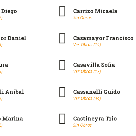
t Diego
Carrizo Micaela
7)
Sin Obras
or Daniel
Casamayor Francisco
6)
Ver Obras (14)
ura
Casavilla Sofia
5)
Ver Obras (17)
li Anibal
Cassanelli Guido
2)
Ver Obras (44)
o Marina
Castineyra Trio
2)
Sin Obras