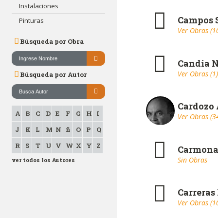
Instalaciones
Campos 
Pinturas
Ver Obras (1
Búsqueda por Obra
Candia N
Ver Obras (1)
Búsqueda por Autor
Cardozo 
A
B
C
D
E
F
G
H
I
Ver Obras (3
J
K
L
M
N
ñ
O
P
Q
R
S
T
U
V
W
X
Y
Z
Carmona
Sin Obras
ver todos los Autores
Carreras
Ver Obras (1